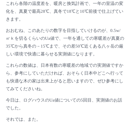
これら各階の温度差を、暖房と換気計画で、一年の室温の変
化を、真夏で最高28℃、真冬で18℃と10℃前後で仕上げてい
きます。
おおむね、このあたりの数字を目指していけるのが、0.5w/
㎡ｋを切るくらいのUa値で、一年を通しての寒暖差が真夏の
35℃から真冬の－15℃まで、その差50℃近くある八ヶ岳の厳
しい環境で快適に暮らせる実測値になります。
これらの数値は、日本有数の寒暖差の地域での実測値ですか
ら、参考にしていただければ、おそらく日本中どこへ行って
も快適な木の家は出来上がると思いますので、ぜひ参考にし
てみてくださいね。
今日は、ログハウスのUa値についての5回目、実測値のお話
でした。
それでは、また。