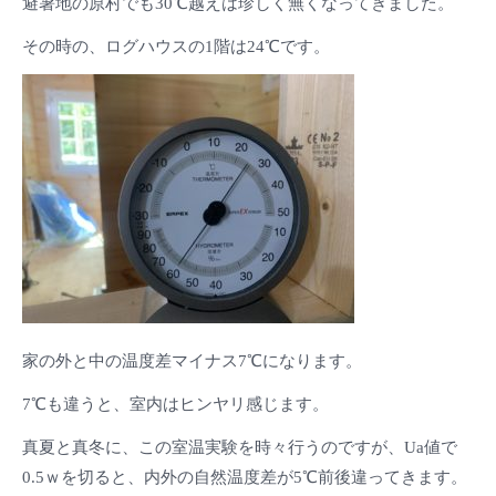
避暑地の原村でも30℃越えは珍しく無くなってきました。
その時の、ログハウスの1階は24℃です。
家の外と中の温度差マイナス7℃になります。
7℃も違うと、室内はヒンヤリ感じます。
真夏と真冬に、この室温実験を時々行うのですが、Ua値で
0.5ｗを切ると、内外の自然温度差が5℃前後違ってきます。