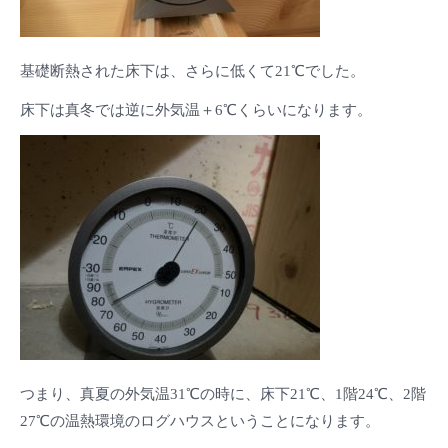
基礎断熱された床下は、さらに低くて21℃でした。
床下は真冬では逆に外気温＋6℃くらいになります。
つまり、真夏の外気温31℃の時に、床下21℃、1階24℃、2階
27℃の温熱環境のログハウスということになります。