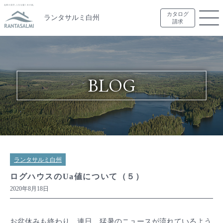
カタログ
ランタサルミ白州
請求
BLOG
ランタサルミ白州
ログハウスのUa値について（５）
2020年8月18日
お盆休みも終わり、連日、猛暑のニュースが流れているよう