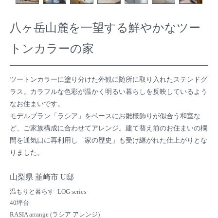
八ヶ岳山麓を一望する鮮やかなツー
トンカラーの家
ツートンカラーに塗り分けた外観に随所に取り入れたステンドグ
ラス。カラフルな色彩が温かく明るい暮らしを反映しているよう
なお住まいです。
モデルプラン「ラシア」をベースにお雛様飾りが似合う和室な
ど、ご家族構成に合わせてアレンジ。建て替え前のお住まいの欄
間を通気口に再利用し「家の歴史」も受け継がれた仕上がりとな
りました。
山梨県 韮崎市 U邸
温もりと暮らす -LOG series-
40坪台
RASIA arrange (ラシア アレンジ)