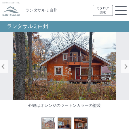
カタログ
ランタサルミ白州
請求
ランタサルミ白州
テラスへと行き来できる動線を確保したリビング
外観はオレンジのツートンカラーの塗装