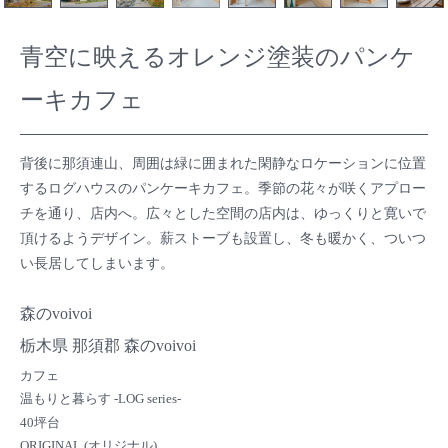
青空に映えるオレンジ塗装のパンケ
ーキカフェ
背後に那須連山、周囲は緑に囲まれた閑静なロケーションに位置
するログハウスのパンケーキカフェ。季節の花々が咲くアプロー
チを通り、店内へ。広々とした空間の店内は、ゆっくりと寛いで
頂けるようデザイン。薪ストーブも設置し、冬も暖かく、ついつ
い長居してしまいます。
森のvoivoi
栃木県 那須郡 森のvoivoi
カフェ
温もりと暮らす -LOG series-
40坪台
ORIGINAL (オリジナル)