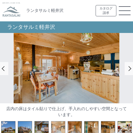
カタログ
ランタサルミ軽井沢
請求
ランタサルミ軽井沢
店内の床はタイル貼りで仕上げ、手入れのしやすい空間となって
壁やポストでテーブル間に緩やかな独立間を設けた店内は、ゆっ
くりと寛げる雰囲気。写真正面はお客様用の手洗いとなっていま
います。
す。