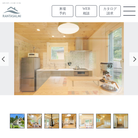
来場
WEB
カタログ
予約
相談
請求