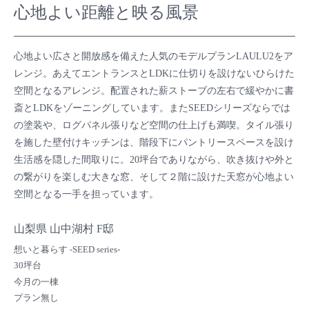
心地よい距離と映る風景
心地よい広さと開放感を備えた人気のモデルプランLAULU2をア
レンジ。あえてエントランスとLDKに仕切りを設けないひらけた
空間となるアレンジ。配置された薪ストーブの左右で緩やかに書
斎とLDKをゾーニングしています。またSEEDシリーズならでは
の塗装や、ログパネル張りなど空間の仕上げも満喫。タイル張り
を施した壁付けキッチンは、階段下にパントリースペースを設け
生活感を隠した間取りに。20坪台でありながら、吹き抜けや外と
の繋がりを楽しむ大きな窓、そして２階に設けた天窓が心地よい
空間となる一手を担っています。
山梨県 山中湖村 F邸
想いと暮らす -SEED series-
30坪台
今月の一棟
プラン無し