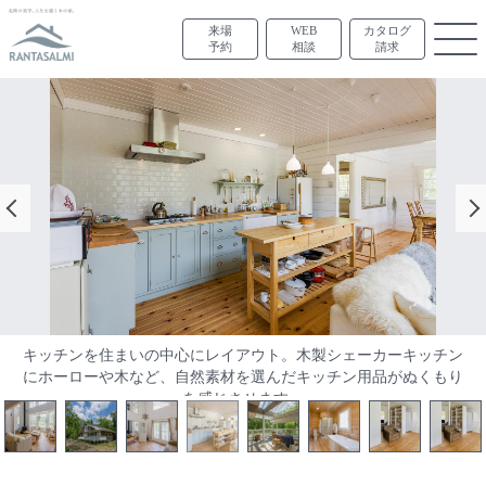
来場
WEB
カタログ
予約
相談
請求
キッチンを住まいの中心にレイアウト。木製シェーカーキッチン
まぶしい新緑を眺めながら、外の食事も楽しい。半屋外のしつら
にホーローや木など、自然素材を選んだキッチン用品がぬくもり
いとすることで、ダイニングとひと続きの部屋のようにも利用す
ることができます。
を感じさせます。