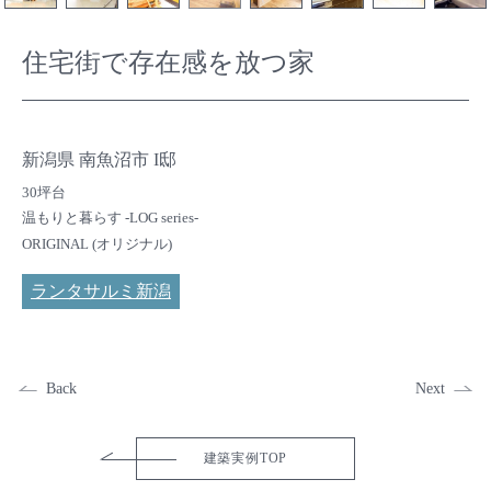
住宅街で存在感を放つ家
新潟県 南魚沼市 I邸
30坪台
温もりと暮らす -LOG series-
ORIGINAL (オリジナル)
ランタサルミ新潟
Back
Next
建築実例TOP