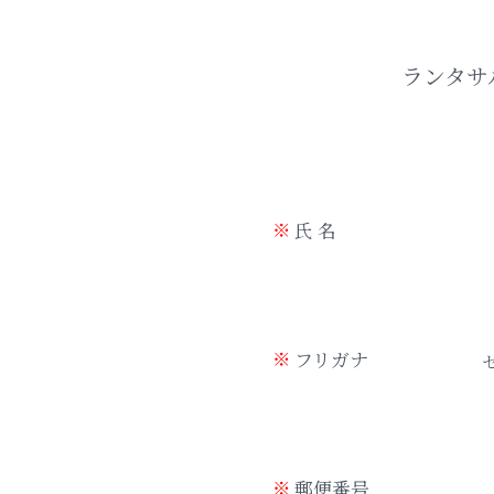
ランタサ
氏 名
フリガナ
郵便番号