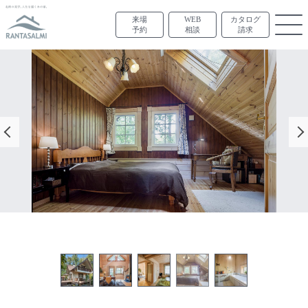
来場
WEB
カタログ
予約
相談
請求