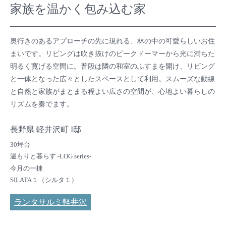
家族を温かく包み込む家
奥行きのあるアプローチの先に現れる、林の中の可愛らしいお住
まいです。リビングは吹き抜けのピークドーマーから光に満ちた
明るく寛げる空間に。普段は隣の和室のふすまを開け、リビング
と一体となった広々としたスペースとして利用。スムーズな動線
と自然と家族がまとまる程よい広さの空間が、心地よい暮らしの
リズムを奏でます。
長野県 軽井沢町 I邸
30坪台
温もりと暮らす -LOG series-
今月の一棟
SILATA１（シルタ１）
ランタサルミ軽井沢