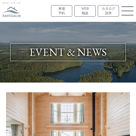
来場
WEB
カタログ
予約
相談
請求
EVENT & NEWS