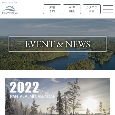
来場
WEB
カタログ
予約
相談
請求
EVENT & NEWS