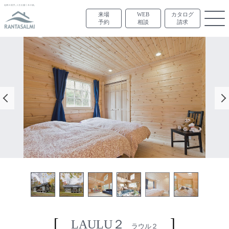
来場
WEB
カタログ
予約
相談
請求
LAULU２
ラウル２