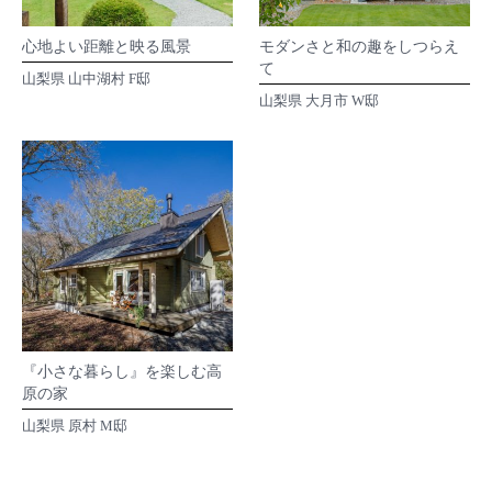
心地よい距離と映る風景
モダンさと和の趣をしつらえ
て
山梨県 山中湖村 F邸
山梨県 大月市 W邸
『小さな暮らし』を楽しむ高
原の家
山梨県 原村 M邸