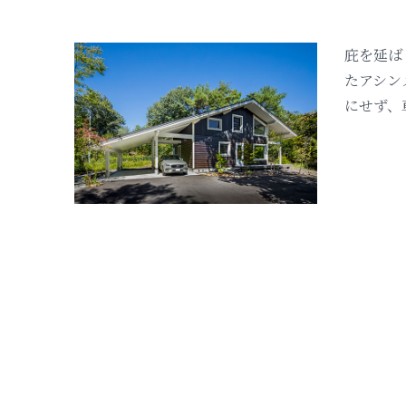
庇を延ば
たアシン
にせず、