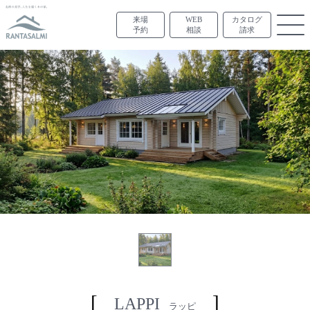
来場
WEB
カタログ
予約
相談
請求
LAPPI
ラッピ