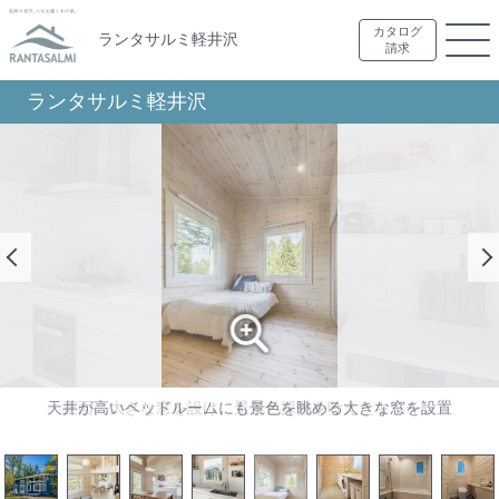
カタログ
ランタサルミ軽井沢
請求
ランタサルミ軽井沢
天井が高いベッドルームにも景色を眺める大きな窓を設置
正面に大きな窓を設け、景色と採光を叶えたキッチン