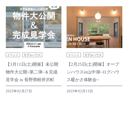
イベント
モデルハウス
イベント
モデルハウス
【3月11日(土)開催】未公開
【2月25日(土)開催】オープ
物件大公開~第二弾~＆完成
ンハウスin山中湖~ログハウ
見学会 in 長野県軽井沢町
ス暖かさ体験会~
2023年02月27日
2023年02月13日